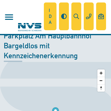
I
D
A
Parkplatz Am Hauptbahnhof
Bargeldlos mit
Kennzeichenerkennung