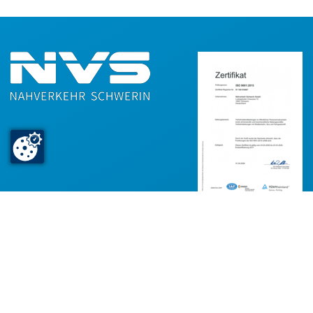
Nahverkehr Schwerin GmbH
Ludwigsluster Chaussee 72
19061 Schwerin